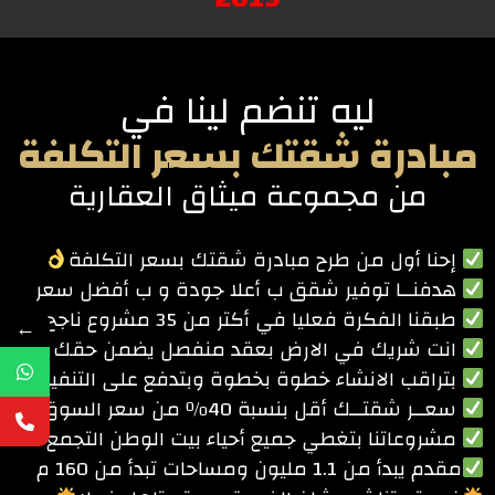
ليه تنضم لينا في
مبادرة شقتك بسعر التكلفة
من مجموعة ميثاق العقارية
إحنا أول من طرح مبادرة شقتك بسعر التكلفة
هدفنــا توفير شقق ب أعلا جودة و ب أفضل سعر
طبقنا الفكرة فعليا في أكتر من 35 مشروع ناجح
←
انت شريك في الارض بعقد منفصل يضمن حقك
بتراقب الانشاء خطوة بخطوة وبتدفع على التنفيذ
سعــر شقتــك أقل بنسبة 40٪ من سعر السوق
مشروعاتنا بتغطي جميع أحياء بيت الوطن التجمع
مقدم يبدأ من 1.1 مليون ومساحات تبدأ من 160 م