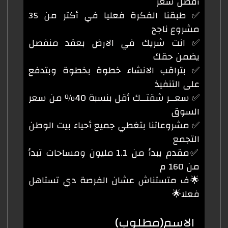
أفضل سعر
✅ طبقنا الفكرة فعليا في أكتر من 35
مشروع ناجح
✅ انت شريك في الارض بعقد منفصل
يضمن حقك
✅ بتراقب الانشاء خطوة بخطوة وبتدفع
على التنفيذ
✅ سعــر شقتــك أقل بنسبة 40٪ من سعر
السوق
✅ مشروعاتنا بتغطي جميع أحياء بيت الوطن
التجمع
✅مقدم يبدأ من 1.1 مليون ومساحات تبدأ
من 160 م
🌟ف متستناش عشان الفرصة دي تستاهل
فعلا🌟
الاسم
(مطلوب)